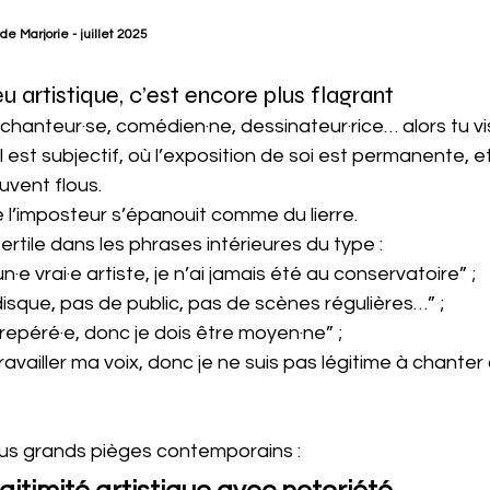
 de Marjorie - juillet 2025
eu artistique, c’est encore plus flagrant
, chanteur·se, comédien·ne, dessinateur·rice… alors tu vi
est subjectif, où l’exposition de soi est permanente, et
uvent flous.
e l’imposteur s’épanouit comme du lierre. 
fertile dans les phrases intérieures du type :
n·e vrai·e artiste, je n’ai jamais été au conservatoire” ;
disque, pas de public, pas de scènes régulières…” ;
 repéré·e, donc je dois être moyen·ne” ;
travailler ma voix, donc je ne suis pas légitime à chanter
 plus grands pièges contemporains :