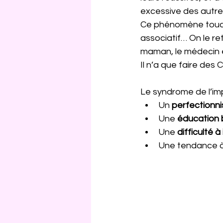
excessive des autre
Ce phénomène touche 
associatif… On le re
maman, le médecin 
Il n’a que faire des 
Le syndrome de l’im
Un 
perfectionni
Une 
éducation 
Une 
difficulté 
Une tendance à