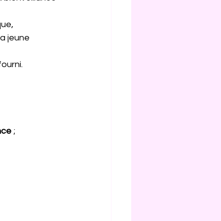
ue, 
la jeune 
ourni.
nce
 ;