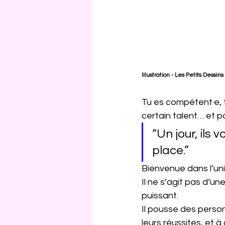
Illustration - Les Petits Dessins
Tu es compétent·e, t
certain talent… et p
“Un jour, ils
place.”
Bienvenue dans l’uni
Il ne s’agit pas d’
puissant
.
Il
pousse des personn
leurs réussites, et à