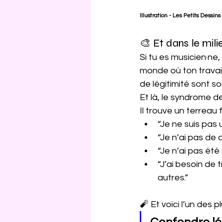
Illustration - Les Petits Dessins
🎨 Et dans le mili
Si tu es musicien·ne
monde où ton travail 
de légitimité sont so
Et là, le syndrome d
Il trouve un terreau 
“Je ne suis pas u
“Je n’ai pas de 
“Je n’ai pas été
“J’ai besoin de 
autres.”
🧨 Et voici l’un des