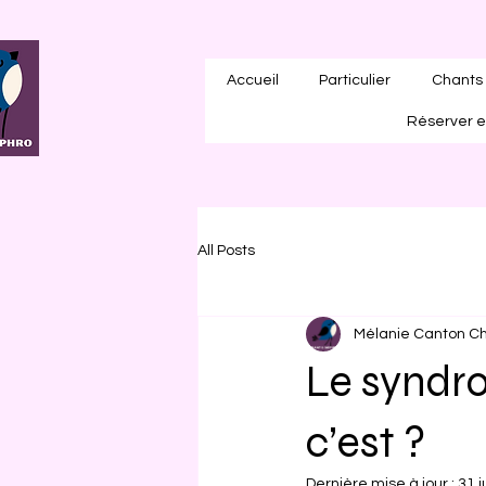
Accueil
Particulier
Chants 
Réserver e
All Posts
Mélanie Canton Ch
Le syndro
c’est ?
Dernière mise à jour :
31 j