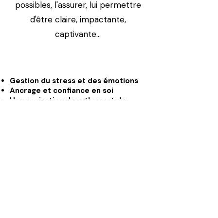
possibles, l'assurer, lui permettre
d'être claire, impactante,
captivante...
Gestion du stress et des émotions
Ancrage et confiance en soi
Harmonisation du rythme et du
débit de parole
Gestion de l'énergie et de la
puissance vocales
Maîtrise de la respiration
C
onscience du corps et détente
musculaire
Cours Individuel
1h de séance : 45 €*