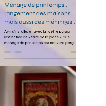
29 mars
2 min de lecture
Ménage de printemps :
rangement des maisons
mais aussi des méninges...
Avril s’installe, et avec lui, cette pulsion
instinctive de « faire de la place ». Si le
ménage de printemps est souvent perçu
comme une corvée domestique, il gagne à
être envisagé comme un véritable rituel de
transition psychologique. Trier son intérieur,
c’est, par extension, clarifier son paysage
mental. La symbolique du tri : Alléger
l’espace pour libérer l’esprit Le désordre
extérieur agit souvent comme un bruit de
fond cognitif. Chaque objet inutile capte
une fraction d