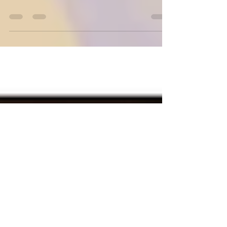
Caarreaux J'ai la chance de faire un travail
dans lequel je rencontre des personnes et
artistes formidables. Et c'est une chance
d'avoir pu rencontrer une personne aussi
solaire et authentique que Caroline, alias
Caarreaux. Artiste aux multiples facettes,
elle manie le trait avec une précision
fascinante et laisse vibrer sa voix avec une
sensibilité qui touche droit au cœur. Ce qui
frappe chez elle, au-delà de son talent
évident pour l'illustration et le chant, c'est
cette hu