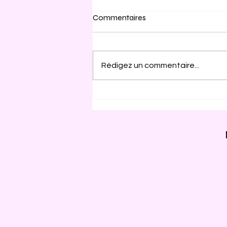
Commentaires
Rédigez un commentaire...
Poser les mots/maux sur le
papier : les mécanismes
scientifiques et
thérapeutiques de l'écriture
expressive