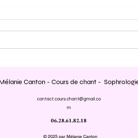
L'orfèvrerie de la voix :
Artic
comment le corps transforme
Febri
le souffle en son
Mélanie Canton - Cours de chant - Sophrologi
contact.cours.chant@gmail.co
m
06.28.61.82.18
© 2025 par Mélanie Canton