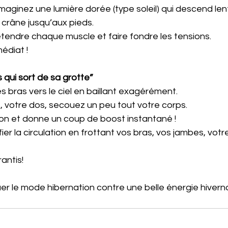
maginez une lumière dorée (type soleil) qui descend le
crâne jusqu’aux pieds. 
tendre chaque muscle et faire fondre les tensions. 
édiat !
s qui sort de sa grotte”
s bras vers le ciel en baillant exagérément. 
 votre dos, secouez un peu tout votre corps. 
tion et donne un coup de boost instantané !
ier la circulation en frottant vos bras, vos jambes, votr
antis!
quer le mode hibernation contre une belle énergie hiverna