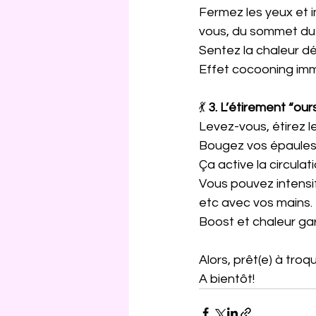
Fermez les yeux et i
vous, du sommet du 
Sentez la chaleur dé
Effet cocooning imm
💃 
3. L’étirement “our
Levez-vous, étirez le
Bougez vos épaules,
Ça active la circula
Vous pouvez intensif
etc avec vos mains. 
Boost et chaleur gar
Alors, prêt(e) à tro
A bientôt!