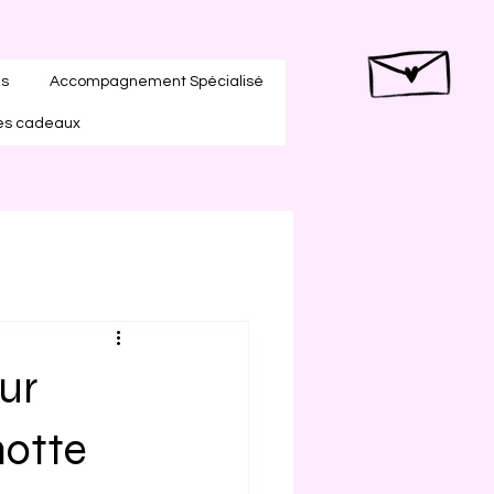
es
Accompagnement Spécialisé
es cadeaux
our
motte