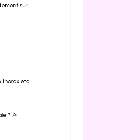
ntement sur 
e thorax etc 
le ? 🌞