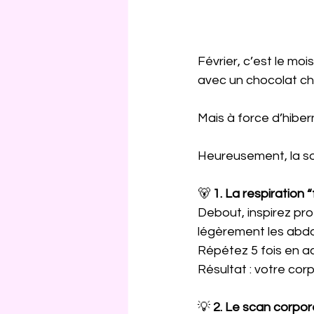
Février, c’est le mo
avec un chocolat ch
Mais à force d’hiber
Heureusement, la soph
🐻 
1. La respiration
Debout, inspirez pro
légèrement les abdo
Répétez 5 fois en a
Résultat : votre corp
💡 
2. Le scan corpor