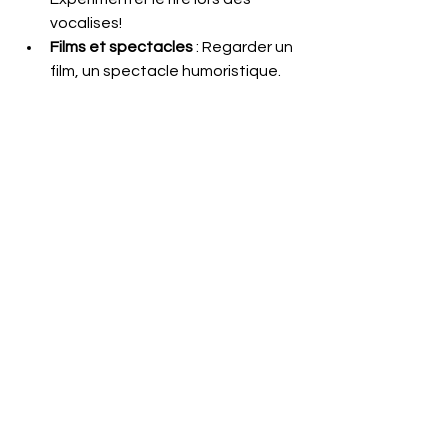
vocalises! 
Films et spectacles 
: Regarder un 
film, un spectacle humoristique. 
Même un extrait peut nous 
permettre de rire et durant 
quelques minutes, nous apporter 
beaucoup de plaisir et de joie.
En Conclusion
Le rire est une ressource précieuse, 
souvent sous-estimée, dans notre 
quête de bien-être et de 
développement personnel. 
Il nous reconnecte à notre joie 
intérieure, renforce notre résilience et 
nous aide à naviguer avec légèreté à 
travers les aléas de la vie. 
Alors, n'attendons pas une bonne 