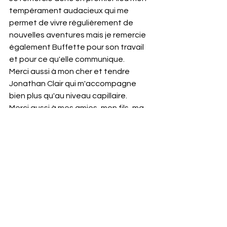
tempérament audacieux qui me 
permet de vivre régulièrement de 
nouvelles aventures mais je remercie 
également Buffette pour son travail 
et pour ce qu'elle communique.
Merci aussi à mon cher et tendre 
Jonathan Clair qui m'accompagne 
bien plus qu'au niveau capillaire.
Merci aussi à mes amies, mon fils, ma 
sœur et mes parents qui sont toujours 
avec moi pour me soutenir dans mes 
petits et mes grands défis et ce 
depuis toujours.
Pour conclure, je dirai que la vie est 
une succession de moments. 
Parfois agréables, parfois 
désagréables, ils viennent toujours 