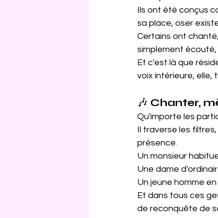
Ils ont été conçus c
sa place, oser exist
Certains ont chanté,
simplement écouté, a
Et
 c'est là que rés
voix intérieure, elle
🎶 
Chanter, mê
Qu'importe les parti
Il
traverse les filtres,
présence.
Un monsieur habitue
Une dame d'ordinair
Un jeune homme en s
Et
dans tous ces ges
de reconquête de soi