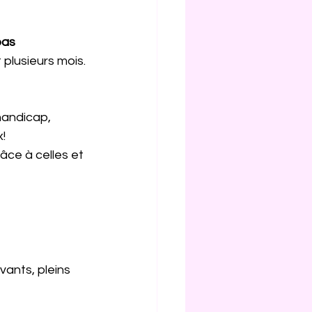
pas
 plusieurs mois.
handicap, 
x!
âce à celles et 
vants, pleins 