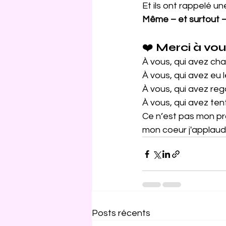
Et
 ils ont rappelé u
Même – et surtout – 
❤️ 
Merci à vous
À vous, qui avez ch
À vous, qui avez eu 
À vous, qui avez reg
À vous, qui avez tent
Ce n’est pas mon pro
mon
coeur
j
'applaudi
Posts récents