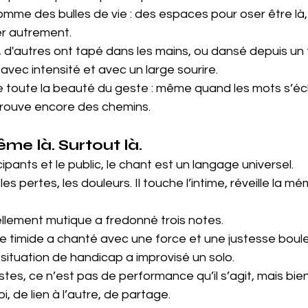
omme des bulles de vie : des espaces pour oser être là,
er autrement.
 d'autres ont tapé dans les mains, ou dansé depuis un f
vec intensité et avec un large sourire.
ide toute la beauté du geste : même quand les mots s’éc
, trouve encore des chemins.
me là. Surtout là.
cipants et le public, le chant est un langage
 universel.
 les pertes, les douleurs. Il touche l’intime, réveille la mém
llement mutique a fredonné trois notes.
e timide a chanté avec une force et une justesse boul
ituation de handicap a improvisé 
un
solo.
tes, ce n’est pas de performance qu’il s’agit, mais bie
, de lien à l’autre, de partage.