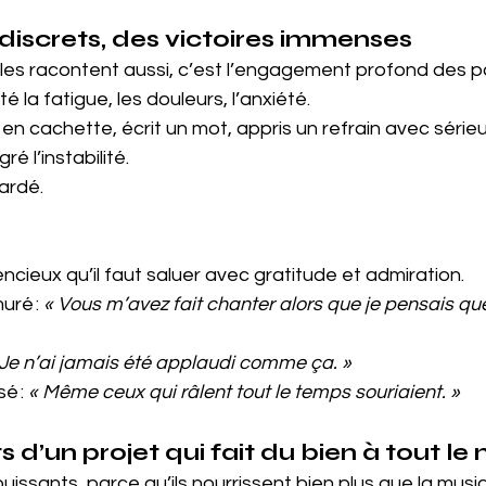
 discrets, des victoires immenses
es racontent aussi, c’est l’engagement profond des pa
 la fatigue, les douleurs, l’anxiété.
en cachette, écrit un mot, appris un refrain avec sérieu
é l’instabilité.
ardé.
encieux qu’il faut saluer avec gratitude et admiration.
ré : 
« Vous m’avez fait chanter alors que je pensais que c
 Je n’ai jamais été applaudi comme ça. »
é : 
« Même ceux qui râlent tout le temps souriaient. »
s d’un projet qui fait du bien à tout l
ssants, parce qu’ils nourrissent bien plus que la musi