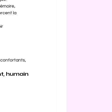
mémoire, 
rcent la 
ir 
éconfortants, 
nt, humain