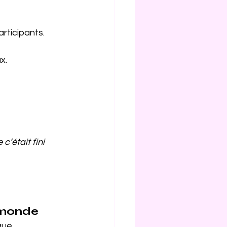
rticipants.
x.
’était fini 
e monde
que.