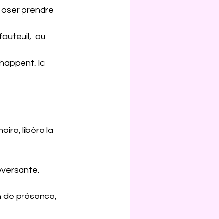
 oser prendre 
auteuil,  ou 
happent, la 
oire, libère la 
eversante.
n de présence, 