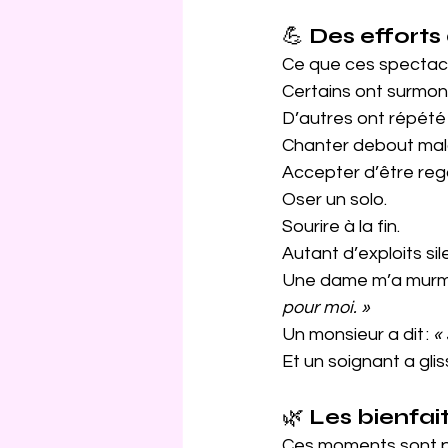
💪 
Des efforts
Ce que ces spectacl
Certains ont surmonté
D’autres ont répété 
Chanter debout malgr
Accepter d’être reg
Oser un solo.
Sourire à la fin.
Autant d’exploits sil
Une dame m’a murmu
pour moi. »
Un monsieur a dit : 
«
Et un soignant a gliss
🌿 
Les bienfait
Ces moments sont pui