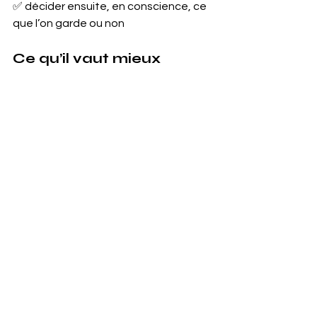
✅ décider ensuite, en conscience, ce 
que l’on garde ou non
Ce qu’il vaut mieux 
favoriser
✔️ des 
petits pas réguliers
✔️ une approche bienveillante
✔️ l’écoute du corps
✔️ la respiration comme outil central
✔️ le plaisir (oui, même dans l’effort)
Et accepter aussi des vérités souvent 
oubliées :
👉 
changer prend du temps
,
👉 
les rechutes font partie du 
processus
,
👉 
progresser n’est pas linéaire
.