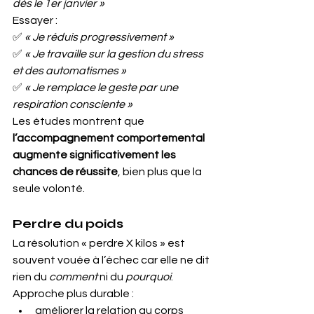
dès le 1er janvier »
Essayer :
✅ 
« Je réduis progressivement »
✅ 
« Je travaille sur la gestion du stress 
et des automatismes »
✅ 
« Je remplace le geste par une 
respiration consciente »
Les études montrent que 
l’accompagnement comportemental 
augmente significativement les 
chances de réussite
, bien plus que la 
seule volonté.
Perdre du poids
La résolution « perdre X kilos » est 
souvent vouée à l’échec car elle ne dit 
rien du 
comment
 ni du 
pourquoi
.
Approche plus durable :
améliorer la relation au corps