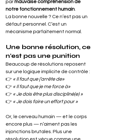
par 
mauvaise compréhension de 
notre fonctionnement humain
.
La bonne nouvelle ? Ce n’est pas un 
défaut personnel. C’est un 
mécanisme parfaitement normal.
Une bonne résolution, ce 
n’est pas une punition
Beaucoup de résolutions reposent 
sur une logique implicite de contrôle :
👉 
« Il faut que j’arrête de»
👉 
« Il faut que je me force à»
👉 
« Je dois être plus discipliné(e) »
👉 
« Je dois faire un effort pour »
Or, le cerveau humain — et le corps 
encore plus — n’aiment pas les 
injonctions brutales. Plus une 
résolution est vécue comme une 